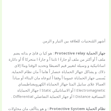
أشهر المُنحنيات للعلاقة بين التيار و الزمن
جهاز الحماية Protective relay
: هو كيا ن قائ م بذاته يضم
ملف اً أو أكثر من ملف أو جازءً ا ثابتا اً و جازءً ا متحركا اًا أو دائارة
اساتاتيكية و وسيلة لتغيير قيم الضبطا وتحديد الوقتا وماا إلاى
ذلاك. و يشاكل جهااز الحماياة عنصار اً هاما اً مان نظام الحماية.
يُسمى جهاز الحماياة عموما اً وفقا اً لنوعاه مان البنااء أو مبادأ
العمالا علاى سابيل المثا جهااز الحماياة الكهرومغناطيساي
Electromagnetic ا أو الاساتاتيكي Static ا جهااز الحماياة
المسافية Distance ا أو جهاز الحماية التفاضلي Differential .
نظام الحماية Protective System :
و هو يتاألف مان محاولات