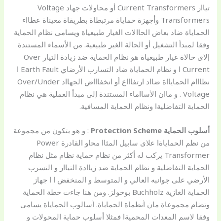
تياار Current Transformers أو محاولات جهاد Voltage
Transformers وأجهزة حماياة مرتبطاة بطريقاة معيناة عطااء
الحماياة ضاد بعاض الحاالات الغيار طبيعياة ويسامى نظام الحماية
وفقا لمبدأ التشغيل أو الحالة الغير طبيعية. من الأسماء المستندة
إلاى حالاة غيار طبيعياة هو نظام الحماية ضد زيادة التيار Over
Current ا و نظام الحماياة ضاد التسارب الأرضاي Earth Fault ا
نظااام الحمايااة ضااد ارتفاااع أو انخفاااض الجهااد Over/Under
Voltage . و ماان الأسااماء المستندة إلى مبدأ العملية هي نظام
الحماية التفاضليةا ونظام الحماية المسافية.
أسلوب الحماية Protection Scheme
: و هو يتكون من مجموعة
من نظم الحماياةا علاى سابيل المثاا محاو القادرة Power
Transformer يركب له أكثر من نظام حماية نظام مثل نظام
الحماية التفاضلية و نظام الحماية ضد زياادة التياار و التسرب
الأرضي على جوانبه العالي و المتوسط و المنخفض ا ا جهاز
الحماية الغازية Buchholz بوخولز. ومن هنا جاءت خطة الحماية
وتضام مجموعاة مان أنظماة الحماياة. أسالوب الحماياة يسامى
وفقا لاسم المعدات المحميةا فمثلا أسلوب حماية المحولات و