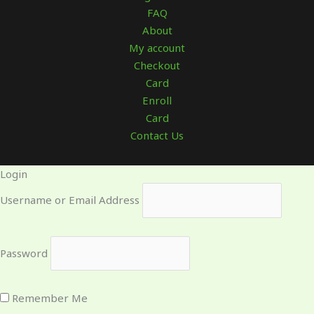
FAQ
About
My account
Checkout
Card
Enroll
Card
Contact Us
Login
Username or Email Address
Password
Remember Me